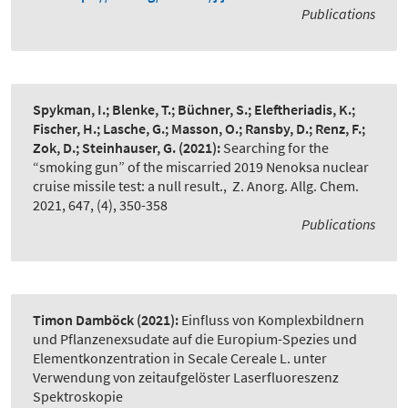
Publications
Spykman, I.; Blenke, T.; Büchner, S.; Eleftheriadis, K.;
Fischer, H.; Lasche, G.; Masson, O.; Ransby, D.; Renz, F.;
Zok, D.; Steinhauser, G.
(2021):
Searching for the
“smoking gun” of the miscarried 2019 Nenoksa nuclear
cruise missile test: a null result.
,
Z. Anorg. Allg. Chem.
2021, 647, (4), 350-358
Publications
Timon Damböck
(2021):
Einfluss von Komplexbildnern
und Pflanzenexsudate auf die Europium-Spezies und
Elementkonzentration in Secale Cereale L. unter
Verwendung von zeitaufgelöster Laserfluoreszenz
Spektroskopie