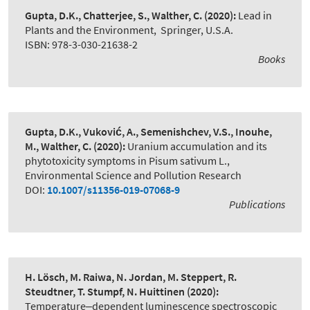
Gupta, D.K., Chatterjee, S., Walther, C.
(2020):
Lead in
Plants and the Environment
,
Springer, U.S.A.
ISBN: 978-3-030-21638-2
Books
Gupta, D.K., Vuković, A., Semenishchev, V.S., Inouhe,
M., Walther, C.
(2020):
Uranium accumulation and its
phytotoxicity symptoms in Pisum sativum L.
,
Environmental Science and Pollution Research
DOI:
10.1007/s11356-019-07068-9
Publications
H. Lösch, M. Raiwa, N. Jordan, M. Steppert, R.
Steudtner, T. Stumpf, N. Huittinen
(2020):
Temperature‒dependent luminescence spectroscopic