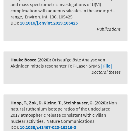
and mass spectrometric investigations of U(VI)
complexation with aqueous silicates in the acidic pH‒
range
,
Environ. Int. 136, 105425
DOI:
10.1016/j.envint.2019.105425
Publications
Hauke Bosco
(2020):
Ortsaufgelöste Analyse von
Aktiniden mittels resonanter ToF-Laser-SNMS
| File |
Doctoral theses
Hopp, T., Zok, D. Kleine, T., Steinhauser, G.
(2020):
Non-
natural ruthenium isotope ratios of the undeclared
2017 atmospheric release consistent with civilian
nuclear activities
,
Nature Communications
DOI:
10.1038/s41467-020-16316-3