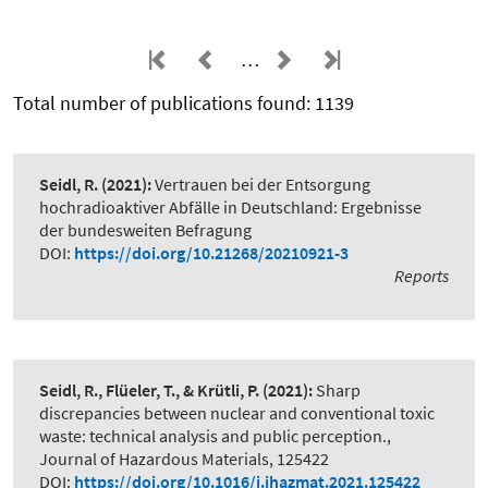
…
Total number of publications found: 1139
Seidl, R.
(2021):
Vertrauen bei der Entsorgung
hochradioaktiver Abfälle in Deutschland: Ergebnisse
der bundesweiten Befragung
DOI:
https://doi.org/10.21268/20210921-3
Reports
Seidl, R., Flüeler, T., & Krütli, P.
(2021):
Sharp
discrepancies between nuclear and conventional toxic
waste: technical analysis and public perception.
,
Journal of Hazardous Materials, 125422
DOI:
https://doi.org/10.1016/j.jhazmat.2021.125422