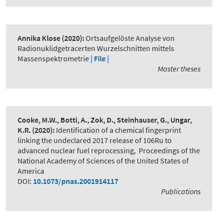
Annika Klose
(2020):
Ortsaufgelöste Analyse von
Radionuklidgetracerten Wurzelschnitten mittels
Massenspektrometrie
| File |
Master theses
Cooke, M.W., Botti, A., Zok, D., Steinhauser, G., Ungar,
K.R.
(2020):
Identification of a chemical fingerprint
linking the undeclared 2017 release of 106Ru to
advanced nuclear fuel reprocessing
,
Proceedings of the
National Academy of Sciences of the United States of
America
DOI:
10.1073/pnas.2001914117
Publications