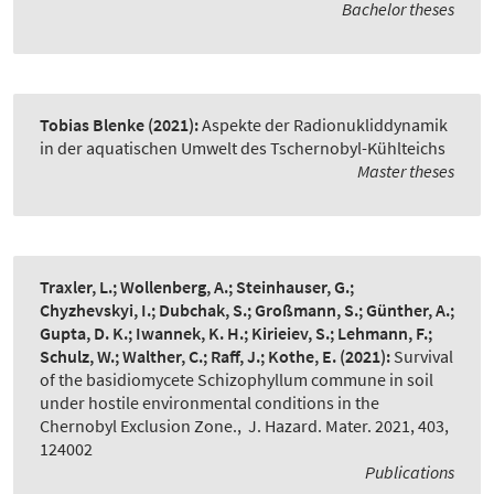
Bachelor theses
Tobias Blenke
(2021):
Aspekte der Radionukliddynamik
in der aquatischen Umwelt des Tschernobyl-Kühlteichs
Master theses
Traxler, L.; Wollenberg, A.; Steinhauser, G.;
Chyzhevskyi, I.; Dubchak, S.; Großmann, S.; Günther, A.;
Gupta, D. K.; Iwannek, K. H.; Kirieiev, S.; Lehmann, F.;
Schulz, W.; Walther, C.; Raff, J.; Kothe, E.
(2021):
Survival
of the basidiomycete Schizophyllum commune in soil
under hostile environmental conditions in the
Chernobyl Exclusion Zone.
,
J. Hazard. Mater. 2021, 403,
124002
Publications