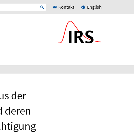
Kontakt
English
us der
d deren
chtigung