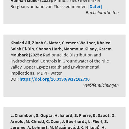
Hannah Müller
(2025):
Einfluss des Oberharzer
Bergbaus anhand von Flusssedimenten
| Datei |
Bachelorarbeiten
Khaled Ali, Zinab S. Matar, Clemens Walther, Khaled
Salah El-Din, Shaban Harb, Mahmoud Kilany, Karem
Moubark
(2025):
Radionuclide Distribution and
Hydrochemical Controls in Groundwater of the Nile
Valley, Upper Egypt: Health and Environmental
Implications
,
MDPI - Water
DOI:
https://doi.org/10.3390/w17182730
Veröffentlichungen
L. Chambon, S. Gupta, H. Isnard, S. Pierre, B. Sabot, D.
Arnold, M. Christl, C. Cuer, J. Eberhardt, L. Flierl, S.
Jerome, A. Lehnert, M. Mazánová, J.K. Nikolić, H.