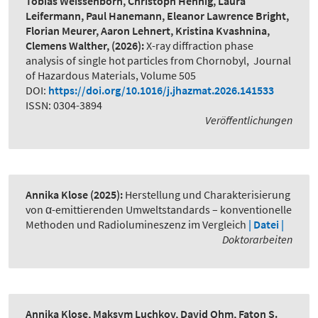
Tobias Weissenborn, Christoph Hennig, Laura
Leifermann, Paul Hanemann, Eleanor Lawrence Bright,
Florian Meurer, Aaron Lehnert, Kristina Kvashnina,
Clemens Walther,
(2026):
X-ray diffraction phase
analysis of single hot particles from Chornobyl
,
Journal
of Hazardous Materials, Volume 505
DOI:
https://doi.org/10.1016/j.jhazmat.2026.141533
ISSN: 0304-3894
Veröffentlichungen
Annika Klose
(2025):
Herstellung und Charakterisierung
von α-emittierenden Umweltstandards – konventionelle
Methoden und Radiolumineszenz im Vergleich
| Datei |
Doktorarbeiten
Annika Klose, Maksym Luchkov, David Ohm, Faton S.