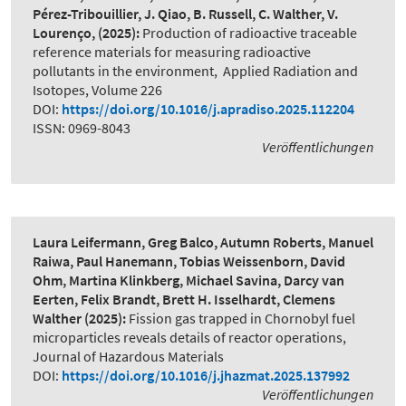
Pérez-Tribouillier, J. Qiao, B. Russell, C. Walther, V.
Lourenço,
(2025):
Production of radioactive traceable
reference materials for measuring radioactive
pollutants in the environment
,
Applied Radiation and
Isotopes, Volume 226
DOI:
https://doi.org/10.1016/j.apradiso.2025.112204
ISSN: 0969-8043
Veröffentlichungen
Laura Leifermann, Greg Balco, Autumn Roberts, Manuel
Raiwa, Paul Hanemann, Tobias Weissenborn, David
Ohm, Martina Klinkberg, Michael Savina, Darcy van
Eerten, Felix Brandt, Brett H. Isselhardt, Clemens
Walther
(2025):
Fission gas trapped in Chornobyl fuel
microparticles reveals details of reactor operations
,
Journal of Hazardous Materials
DOI:
https://doi.org/10.1016/j.jhazmat.2025.137992
Veröffentlichungen