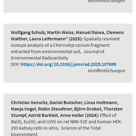
Veröffentlichungen
Wolfgang Schulz, Martin Weiss, Manuel Raiwa, Clemens
Walther, Laura Leifermann*
(2025):
Spatially resolved
isotope analysis of a Chernobyl corium fragment
extracted from environmental soil
,
Journal of
Environmental Radioactivity
DOI:
https://doi.org/10.1016/j.jenvrad.2025.107699
Veröffentlichungen
Christian Senwitz, Daniel Butscher, Linus Holtmann,
Manja Vogel, Robin Steudtner, Björn Drobot, Thorsten
Stumpf, Astrid Barkleit, Anne Heller
(2024):
Effect of
Ba(II), Eu(III), and U(VI) on rat NRK-52E and human HEK-
293 kidney cells in vitro
,
Science of the Total
Environment