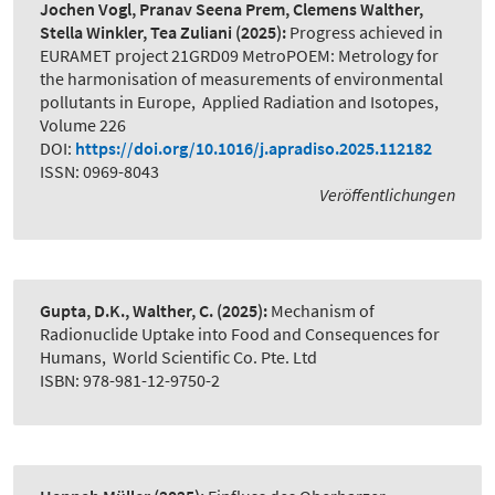
Jochen Vogl, Pranav Seena Prem, Clemens Walther,
Stella Winkler, Tea Zuliani
(2025):
Progress achieved in
EURAMET project 21GRD09 MetroPOEM: Metrology for
the harmonisation of measurements of environmental
pollutants in Europe
,
Applied Radiation and Isotopes,
Volume 226
DOI:
https://doi.org/10.1016/j.apradiso.2025.112182
ISSN: 0969-8043
Veröffentlichungen
Gupta, D.K., Walther, C.
(2025):
Mechanism of
Radionuclide Uptake into Food and Consequences for
Humans
,
World Scientific Co. Pte. Ltd
ISBN: 978-981-12-9750-2