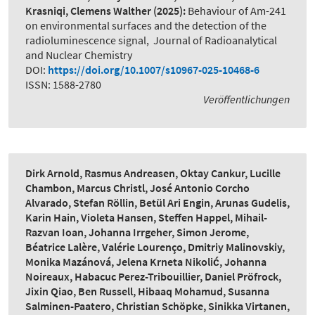
Krasniqi, Clemens Walther
(2025):
Behaviour of Am-241
on environmental surfaces and the detection of the
radioluminescence signal
,
Journal of Radioanalytical
and Nuclear Chemistry
DOI:
https://doi.org/10.1007/s10967-025-10468-6
ISSN: 1588-2780
Veröffentlichungen
Dirk Arnold, Rasmus Andreasen, Oktay Cankur, Lucille
Chambon, Marcus Christl, José Antonio Corcho
Alvarado, Stefan Röllin, Betül Ari Engin, Arunas Gudelis,
Karin Hain, Violeta Hansen, Steffen Happel, Mihail-
Razvan Ioan, Johanna Irrgeher, Simon Jerome,
Béatrice Lalère, Valérie Lourenço, Dmitriy Malinovskiy,
Monika Mazánová, Jelena Krneta Nikolić, Johanna
Noireaux, Habacuc Perez-Tribouillier, Daniel Pröfrock,
Jixin Qiao, Ben Russell, Hibaaq Mohamud, Susanna
Salminen-Paatero, Christian Schöpke, Sinikka Virtanen,