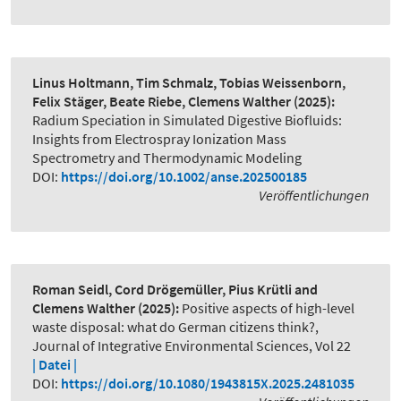
Linus Holtmann, Tim Schmalz, Tobias Weissenborn,
Felix Stäger, Beate Riebe, Clemens Walther
(2025):
Radium Speciation in Simulated Digestive Biofluids:
Insights from Electrospray Ionization Mass
Spectrometry and Thermodynamic Modeling
DOI:
https://doi.org/10.1002/anse.202500185
Veröffentlichungen
Roman Seidl, Cord Drögemüller, Pius Krütli and
Clemens Walther
(2025):
Positive aspects of high-level
waste disposal: what do German citizens think?
,
Journal of Integrative Environmental Sciences, Vol 22
| Datei |
DOI:
https://doi.org/10.1080/1943815X.2025.2481035