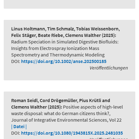
Linus Holtmann, Tim Schmalz, Tobias Weissenborn,
Felix Stäger, Beate Riebe, Clemens Walther
(2025):
Radium Speciation in Simulated Digestive Biofluids:
Insights from Electrospray Ionization Mass
Spectrometry and Thermodynamic Modeling
DOI:
https://doi.org/10.1002/anse.202500185
Veröffentlichungen
Roman Seidl, Cord Drögemüller, Pius Krütli and
Clemens Walther
(2025):
Positive aspects of high-level
waste disposal: what do German citizens think?
,
Journal of Integrative Environmental Sciences, Vol 22
| Datei |
DOI:
https://doi.org/10.1080/1943815X.2025.2481035