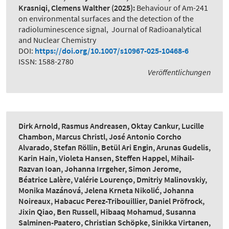
Krasniqi, Clemens Walther
(2025):
Behaviour of Am-241
on environmental surfaces and the detection of the
radioluminescence signal
,
Journal of Radioanalytical
and Nuclear Chemistry
DOI:
https://doi.org/10.1007/s10967-025-10468-6
ISSN: 1588-2780
Veröffentlichungen
Dirk Arnold, Rasmus Andreasen, Oktay Cankur, Lucille
Chambon, Marcus Christl, José Antonio Corcho
Alvarado, Stefan Röllin, Betül Ari Engin, Arunas Gudelis,
Karin Hain, Violeta Hansen, Steffen Happel, Mihail-
Razvan Ioan, Johanna Irrgeher, Simon Jerome,
Béatrice Lalère, Valérie Lourenço, Dmitriy Malinovskiy,
Monika Mazánová, Jelena Krneta Nikolić, Johanna
Noireaux, Habacuc Perez-Tribouillier, Daniel Pröfrock,
Jixin Qiao, Ben Russell, Hibaaq Mohamud, Susanna
Salminen-Paatero, Christian Schöpke, Sinikka Virtanen,