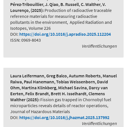
Pérez-Tribouillier, J. Qiao, B. Russell, C. Walther, V.
Lourenço,
(2025):
Production of radioactive traceable
reference materials for measuring radioactive
pollutants in the environment
,
Applied Radiation and
Isotopes, Volume 226
DOI:
https://doi.org/10.1016/j.apradiso.2025.112204
ISSN: 0969-8043
Veröffentlichungen
Laura Leifermann, Greg Balco, Autumn Roberts, Manuel
Raiwa, Paul Hanemann, Tobias Weissenborn, David
Ohm, Martina Klinkberg, Michael Savina, Darcy van
Eerten, Felix Brandt, Brett H. Isselhardt, Clemens
Walther
(2025):
Fission gas trapped in Chornobyl fuel
microparticles reveals details of reactor operations
,
Journal of Hazardous Materials
DOI:
https://doi.org/10.1016/j.jhazmat.2025.137992
Veröffentlichungen