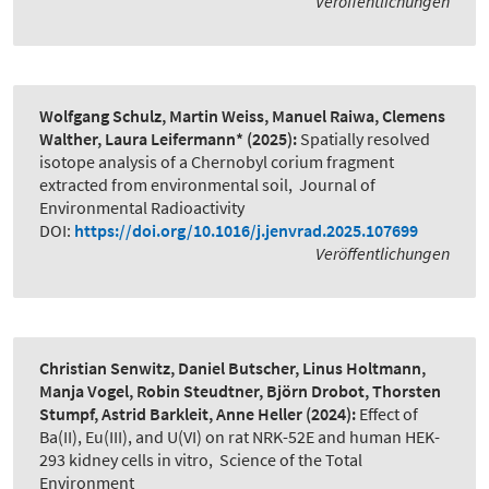
Veröffentlichungen
Wolfgang Schulz, Martin Weiss, Manuel Raiwa, Clemens
Walther, Laura Leifermann*
(2025):
Spatially resolved
isotope analysis of a Chernobyl corium fragment
extracted from environmental soil
,
Journal of
Environmental Radioactivity
DOI:
https://doi.org/10.1016/j.jenvrad.2025.107699
Veröffentlichungen
Christian Senwitz, Daniel Butscher, Linus Holtmann,
Manja Vogel, Robin Steudtner, Björn Drobot, Thorsten
Stumpf, Astrid Barkleit, Anne Heller
(2024):
Effect of
Ba(II), Eu(III), and U(VI) on rat NRK-52E and human HEK-
293 kidney cells in vitro
,
Science of the Total
Environment