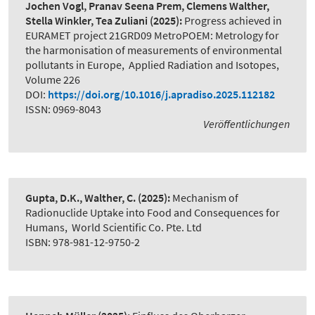
Jochen Vogl, Pranav Seena Prem, Clemens Walther,
Stella Winkler, Tea Zuliani
(2025):
Progress achieved in
EURAMET project 21GRD09 MetroPOEM: Metrology for
the harmonisation of measurements of environmental
pollutants in Europe
,
Applied Radiation and Isotopes,
Volume 226
DOI:
https://doi.org/10.1016/j.apradiso.2025.112182
ISSN: 0969-8043
Veröffentlichungen
Gupta, D.K., Walther, C.
(2025):
Mechanism of
Radionuclide Uptake into Food and Consequences for
Humans
,
World Scientific Co. Pte. Ltd
ISBN: 978-981-12-9750-2