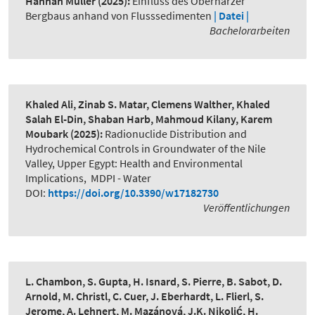
Hannah Müller
(2025):
Einfluss des Oberharzer
Bergbaus anhand von Flusssedimenten
| Datei |
Bachelorarbeiten
Khaled Ali, Zinab S. Matar, Clemens Walther, Khaled
Salah El-Din, Shaban Harb, Mahmoud Kilany, Karem
Moubark
(2025):
Radionuclide Distribution and
Hydrochemical Controls in Groundwater of the Nile
Valley, Upper Egypt: Health and Environmental
Implications
,
MDPI - Water
DOI:
https://doi.org/10.3390/w17182730
Veröffentlichungen
L. Chambon, S. Gupta, H. Isnard, S. Pierre, B. Sabot, D.
Arnold, M. Christl, C. Cuer, J. Eberhardt, L. Flierl, S.
Jerome, A. Lehnert, M. Mazánová, J.K. Nikolić, H.