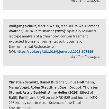
Veröffentlichungen
Wolfgang Schulz, Martin Weiss, Manuel Raiwa, Clemens
Walther, Laura Leifermann*
(2025):
Spatially resolved
isotope analysis of a Chernobyl corium fragment
extracted from environmental soil
,
Journal of
Environmental Radioactivity
DOI:
https://doi.org/10.1016/j.jenvrad.2025.107699
Veröffentlichungen
Christian Senwitz, Daniel Butscher, Linus Holtmann,
Manja Vogel, Robin Steudtner, Björn Drobot, Thorsten
Stumpf, Astrid Barkleit, Anne Heller
(2024):
Effect of
Ba(II), Eu(III), and U(VI) on rat NRK-52E and human HEK-
293 kidney cells in vitro
,
Science of the Total
Environment