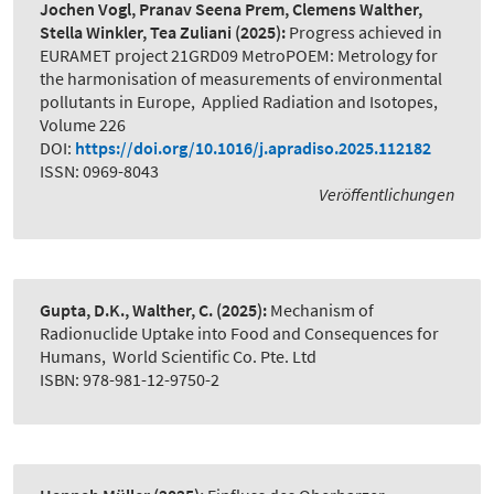
Jochen Vogl, Pranav Seena Prem, Clemens Walther,
Stella Winkler, Tea Zuliani
(2025):
Progress achieved in
EURAMET project 21GRD09 MetroPOEM: Metrology for
the harmonisation of measurements of environmental
pollutants in Europe
,
Applied Radiation and Isotopes,
Volume 226
DOI:
https://doi.org/10.1016/j.apradiso.2025.112182
ISSN: 0969-8043
Veröffentlichungen
Gupta, D.K., Walther, C.
(2025):
Mechanism of
Radionuclide Uptake into Food and Consequences for
Humans
,
World Scientific Co. Pte. Ltd
ISBN: 978-981-12-9750-2