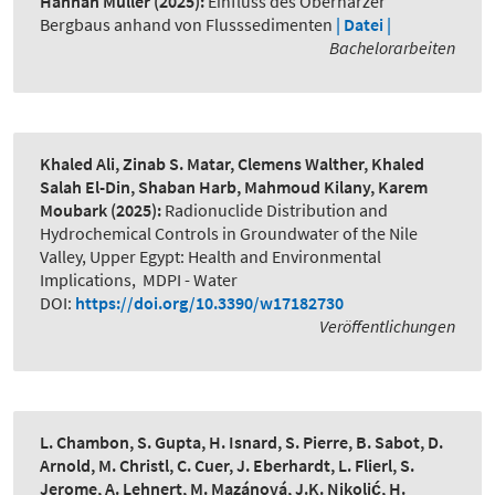
Hannah Müller
(2025):
Einfluss des Oberharzer
Bergbaus anhand von Flusssedimenten
| Datei |
Bachelorarbeiten
Khaled Ali, Zinab S. Matar, Clemens Walther, Khaled
Salah El-Din, Shaban Harb, Mahmoud Kilany, Karem
Moubark
(2025):
Radionuclide Distribution and
Hydrochemical Controls in Groundwater of the Nile
Valley, Upper Egypt: Health and Environmental
Implications
,
MDPI - Water
DOI:
https://doi.org/10.3390/w17182730
Veröffentlichungen
L. Chambon, S. Gupta, H. Isnard, S. Pierre, B. Sabot, D.
Arnold, M. Christl, C. Cuer, J. Eberhardt, L. Flierl, S.
Jerome, A. Lehnert, M. Mazánová, J.K. Nikolić, H.