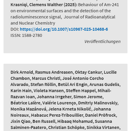
Krasniqi, Clemens Walther
(2025):
Behaviour of Am-241
on environmental surfaces and the detection of the
radioluminescence signal
,
Journal of Radioanalytical
and Nuclear Chemistry
DOI:
https://doi.org/10.1007/s10967-025-10468-6
ISSN: 1588-2780
Veröffentlichungen
Dirk Arnold, Rasmus Andreasen, Oktay Cankur, Lucille
Chambon, Marcus Christl, José Antonio Corcho
Alvarado, Stefan Röllin, Betül Ari Engin, Arunas Gudelis,
Karin Hain, Violeta Hansen, Steffen Happel, Mihail-
Razvan Ioan, Johanna Irrgeher, Simon Jerome,
Béatrice Lalère, Valérie Lourenço, Dmitriy Malinovskiy,
Monika Mazánová, Jelena Krneta Nikolić, Johanna
Noireaux, Habacuc Perez-Tribouillier, Daniel Pröfrock,
Jixin Qiao, Ben Russell, Hibaaq Mohamud, Susanna
Salminen-Paatero, Christian Schöpke, Sinikka Virtanen,