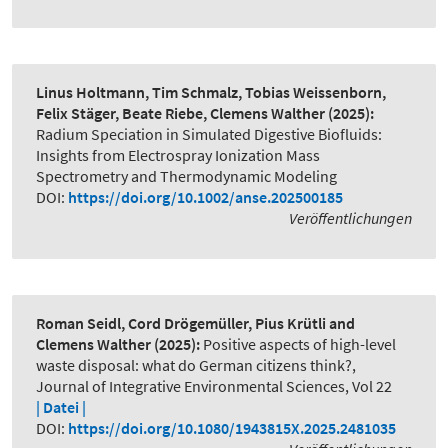
Linus Holtmann, Tim Schmalz, Tobias Weissenborn,
Felix Stäger, Beate Riebe, Clemens Walther
(2025):
Radium Speciation in Simulated Digestive Biofluids:
Insights from Electrospray Ionization Mass
Spectrometry and Thermodynamic Modeling
DOI:
https://doi.org/10.1002/anse.202500185
Veröffentlichungen
Roman Seidl, Cord Drögemüller, Pius Krütli and
Clemens Walther
(2025):
Positive aspects of high-level
waste disposal: what do German citizens think?
,
Journal of Integrative Environmental Sciences, Vol 22
| Datei |
DOI:
https://doi.org/10.1080/1943815X.2025.2481035