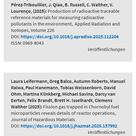
Pérez-Tribouillier, J. Qiao, B. Russell, C. Walther, V.
Lourenço,
(2025):
Production of radioactive traceable
reference materials for measuring radioactive
pollutants in the environment
,
Applied Radiation and
Isotopes, Volume 226
DOI:
https://doi.org/10.1016/j.apradiso.2025.112204
ISSN: 0969-8043
Veröffentlichungen
Laura Leifermann, Greg Balco, Autumn Roberts, Manuel
Raiwa, Paul Hanemann, Tobias Weissenborn, David
Ohm, Martina Klinkberg, Michael Savina, Darcy van
Eerten, Felix Brandt, Brett H. Isselhardt, Clemens
Walther
(2025):
Fission gas trapped in Chornobyl fuel
microparticles reveals details of reactor operations
,
Journal of Hazardous Materials
DOI:
https://doi.org/10.1016/j.jhazmat.2025.137992
Veröffentlichungen