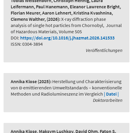
Tobias Weissenborn, Christoph Hennig, Laura
Leifermann, Paul Hanemann, Eleanor Lawrence Bright,
Florian Meurer, Aaron Lehnert, Kristina Kvashnina,
Clemens Walther,
(2026):
X-ray diffraction phase
analysis of single hot particles from Chornobyl
,
Journal
of Hazardous Materials, Volume 505
DOI:
https://doi.org/10.1016/j.jhazmat.2026.141533
ISSN: 0304-3894
Veröffentlichungen
Annika Klose
(2025):
Herstellung und Charakterisierung
von α-emittierenden Umweltstandards – konventionelle
Methoden und Radiolumineszenz im Vergleich
| Datei |
Doktorarbeiten
Annika Klose, Maksym Luchkov, David Ohm, Faton S.