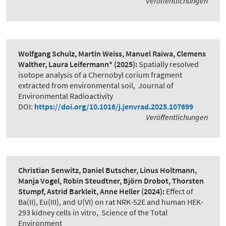
Veröffentlichungen
Wolfgang Schulz, Martin Weiss, Manuel Raiwa, Clemens
Walther, Laura Leifermann*
(2025):
Spatially resolved
isotope analysis of a Chernobyl corium fragment
extracted from environmental soil
,
Journal of
Environmental Radioactivity
DOI:
https://doi.org/10.1016/j.jenvrad.2025.107699
Veröffentlichungen
Christian Senwitz, Daniel Butscher, Linus Holtmann,
Manja Vogel, Robin Steudtner, Björn Drobot, Thorsten
Stumpf, Astrid Barkleit, Anne Heller
(2024):
Effect of
Ba(II), Eu(III), and U(VI) on rat NRK-52E and human HEK-
293 kidney cells in vitro
,
Science of the Total
Environment