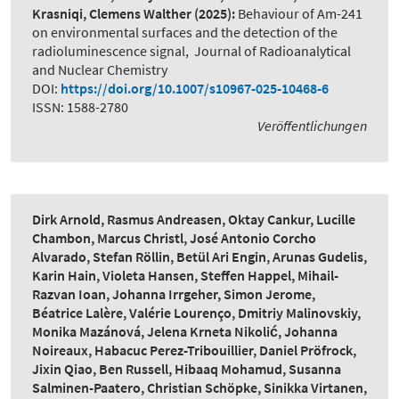
Krasniqi, Clemens Walther
(2025):
Behaviour of Am-241
on environmental surfaces and the detection of the
radioluminescence signal
,
Journal of Radioanalytical
and Nuclear Chemistry
DOI:
https://doi.org/10.1007/s10967-025-10468-6
ISSN: 1588-2780
Veröffentlichungen
Dirk Arnold, Rasmus Andreasen, Oktay Cankur, Lucille
Chambon, Marcus Christl, José Antonio Corcho
Alvarado, Stefan Röllin, Betül Ari Engin, Arunas Gudelis,
Karin Hain, Violeta Hansen, Steffen Happel, Mihail-
Razvan Ioan, Johanna Irrgeher, Simon Jerome,
Béatrice Lalère, Valérie Lourenço, Dmitriy Malinovskiy,
Monika Mazánová, Jelena Krneta Nikolić, Johanna
Noireaux, Habacuc Perez-Tribouillier, Daniel Pröfrock,
Jixin Qiao, Ben Russell, Hibaaq Mohamud, Susanna
Salminen-Paatero, Christian Schöpke, Sinikka Virtanen,