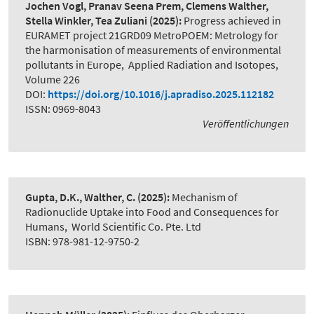
Jochen Vogl, Pranav Seena Prem, Clemens Walther,
Stella Winkler, Tea Zuliani
(2025):
Progress achieved in
EURAMET project 21GRD09 MetroPOEM: Metrology for
the harmonisation of measurements of environmental
pollutants in Europe
,
Applied Radiation and Isotopes,
Volume 226
DOI:
https://doi.org/10.1016/j.apradiso.2025.112182
ISSN: 0969-8043
Veröffentlichungen
Gupta, D.K., Walther, C.
(2025):
Mechanism of
Radionuclide Uptake into Food and Consequences for
Humans
,
World Scientific Co. Pte. Ltd
ISBN: 978-981-12-9750-2