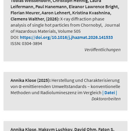
Tobias Weissenborn, Christoph Hennig, Laura
Leifermann, Paul Hanemann, Eleanor Lawrence Bright,
Florian Meurer, Aaron Lehnert, Kristina Kvashnina,
Clemens Walther,
(2026):
X-ray diffraction phase
analysis of single hot particles from Chornobyl
,
Journal
of Hazardous Materials, Volume 505
DOI:
https://doi.org/10.1016/j.jhazmat.2026.141533
ISSN: 0304-3894
Veröffentlichungen
Annika Klose
(2025):
Herstellung und Charakterisierung
von α-emittierenden Umweltstandards – konventionelle
Methoden und Radiolumineszenz im Vergleich
| Datei |
Doktorarbeiten
Annika Klose, Maksym Luchkov, David Ohm, Faton S.