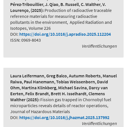
Pérez-Tribouillier, J. Qiao, B. Russell, C. Walther, V.
Lourenço,
(2025):
Production of radioactive traceable
reference materials for measuring radioactive
pollutants in the environment
,
Applied Radiation and
Isotopes, Volume 226
DOI:
https://doi.org/10.1016/j.apradiso.2025.112204
ISSN: 0969-8043
Veröffentlichungen
Laura Leifermann, Greg Balco, Autumn Roberts, Manuel
Raiwa, Paul Hanemann, Tobias Weissenborn, David
Ohm, Martina Klinkberg, Michael Savina, Darcy van
Eerten, Felix Brandt, Brett H. Isselhardt, Clemens
Walther
(2025):
Fission gas trapped in Chornobyl fuel
microparticles reveals details of reactor operations
,
Journal of Hazardous Materials
DOI:
https://doi.org/10.1016/j.jhazmat.2025.137992
Veröffentlichungen