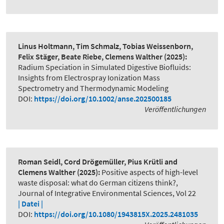
Linus Holtmann, Tim Schmalz, Tobias Weissenborn,
Felix Stäger, Beate Riebe, Clemens Walther
(2025):
Radium Speciation in Simulated Digestive Biofluids:
Insights from Electrospray Ionization Mass
Spectrometry and Thermodynamic Modeling
DOI:
https://doi.org/10.1002/anse.202500185
Veröffentlichungen
Roman Seidl, Cord Drögemüller, Pius Krütli and
Clemens Walther
(2025):
Positive aspects of high-level
waste disposal: what do German citizens think?
,
Journal of Integrative Environmental Sciences, Vol 22
| Datei |
DOI:
https://doi.org/10.1080/1943815X.2025.2481035