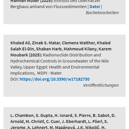
Hannah Müller
(2025):
Einfluss des Oberharzer
Bergbaus anhand von Flusssedimenten
| Datei |
Bachelorarbeiten
Khaled Ali, Zinab S. Matar, Clemens Walther, Khaled
Salah El-Din, Shaban Harb, Mahmoud Kilany, Karem
Moubark
(2025):
Radionuclide Distribution and
Hydrochemical Controls in Groundwater of the Nile
Valley, Upper Egypt: Health and Environmental
Implications
,
MDPI - Water
DOI:
https://doi.org/10.3390/w17182730
Veröffentlichungen
L. Chambon, S. Gupta, H. Isnard, S. Pierre, B. Sabot, D.
Arnold, M. Christl, C. Cuer, J. Eberhardt, L. Flierl, S.
Jerome, A. Lehnert, M. Mazánová, J.K. Nikolić, H.