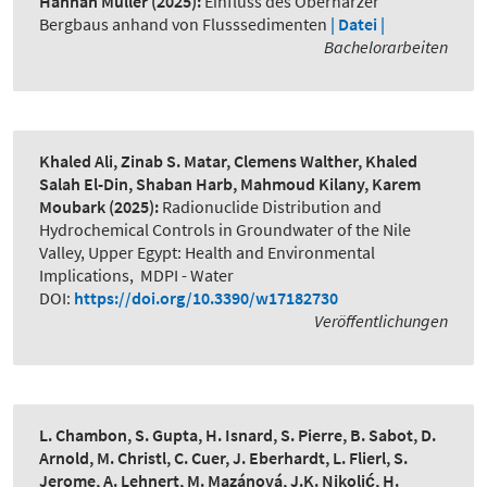
Hannah Müller
(2025):
Einfluss des Oberharzer
Bergbaus anhand von Flusssedimenten
| Datei |
Bachelorarbeiten
Khaled Ali, Zinab S. Matar, Clemens Walther, Khaled
Salah El-Din, Shaban Harb, Mahmoud Kilany, Karem
Moubark
(2025):
Radionuclide Distribution and
Hydrochemical Controls in Groundwater of the Nile
Valley, Upper Egypt: Health and Environmental
Implications
,
MDPI - Water
DOI:
https://doi.org/10.3390/w17182730
Veröffentlichungen
L. Chambon, S. Gupta, H. Isnard, S. Pierre, B. Sabot, D.
Arnold, M. Christl, C. Cuer, J. Eberhardt, L. Flierl, S.
Jerome, A. Lehnert, M. Mazánová, J.K. Nikolić, H.