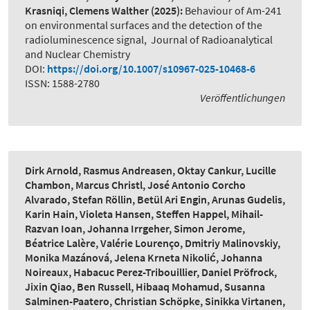
Krasniqi, Clemens Walther
(2025):
Behaviour of Am-241
on environmental surfaces and the detection of the
radioluminescence signal
,
Journal of Radioanalytical
and Nuclear Chemistry
DOI:
https://doi.org/10.1007/s10967-025-10468-6
ISSN: 1588-2780
Veröffentlichungen
Dirk Arnold, Rasmus Andreasen, Oktay Cankur, Lucille
Chambon, Marcus Christl, José Antonio Corcho
Alvarado, Stefan Röllin, Betül Ari Engin, Arunas Gudelis,
Karin Hain, Violeta Hansen, Steffen Happel, Mihail-
Razvan Ioan, Johanna Irrgeher, Simon Jerome,
Béatrice Lalère, Valérie Lourenço, Dmitriy Malinovskiy,
Monika Mazánová, Jelena Krneta Nikolić, Johanna
Noireaux, Habacuc Perez-Tribouillier, Daniel Pröfrock,
Jixin Qiao, Ben Russell, Hibaaq Mohamud, Susanna
Salminen-Paatero, Christian Schöpke, Sinikka Virtanen,