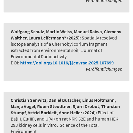
Veröffentlichungen
Wolfgang Schulz, Martin Weiss, Manuel Raiwa, Clemens
Walther, Laura Leifermann*
(2025):
Spatially resolved
isotope analysis of a Chernobyl corium fragment
extracted from environmental soil
,
Journal of
Environmental Radioactivity
DOI:
https://doi.org/10.1016/j.jenvrad.2025.107699
Veröffentlichungen
Christian Senwitz, Daniel Butscher, Linus Holtmann,
Manja Vogel, Robin Steudtner, Björn Drobot, Thorsten
Stumpf, Astrid Barkleit, Anne Heller
(2024):
Effect of
Ba(II), Eu(III), and U(VI) on rat NRK-52E and human HEK-
293 kidney cells in vitro
,
Science of the Total
Environment