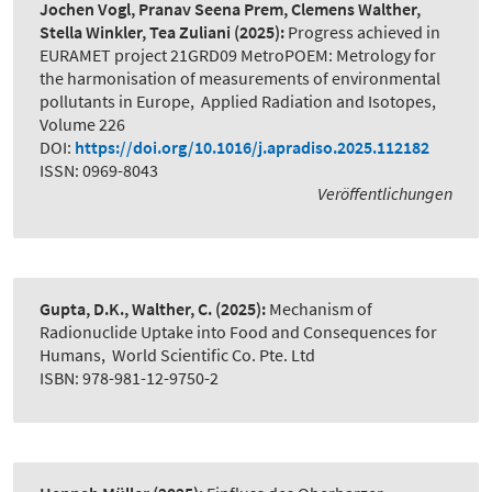
Jochen Vogl, Pranav Seena Prem, Clemens Walther,
Stella Winkler, Tea Zuliani
(2025):
Progress achieved in
EURAMET project 21GRD09 MetroPOEM: Metrology for
the harmonisation of measurements of environmental
pollutants in Europe
,
Applied Radiation and Isotopes,
Volume 226
DOI:
https://doi.org/10.1016/j.apradiso.2025.112182
ISSN: 0969-8043
Veröffentlichungen
Gupta, D.K., Walther, C.
(2025):
Mechanism of
Radionuclide Uptake into Food and Consequences for
Humans
,
World Scientific Co. Pte. Ltd
ISBN: 978-981-12-9750-2