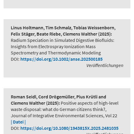
Linus Holtmann, Tim Schmalz, Tobias Weissenborn,
Felix Stäger, Beate Riebe, Clemens Walther
(2025):
Radium Speciation in Simulated Digestive Biofluids:
Insights from Electrospray Ionization Mass
Spectrometry and Thermodynamic Modeling
DOI:
https://doi.org/10.1002/anse.202500185
Veröffentlichungen
Roman Seidl, Cord Drögemüller, Pius Krütli and
Clemens Walther
(2025):
Positive aspects of high-level
waste disposal: what do German citizens think?
,
Journal of Integrative Environmental Sciences, Vol 22
| Datei |
DOI:
https://doi.org/10.1080/1943815X.2025.2481035