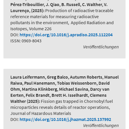
Pérez-Tribouillier, J. Qiao, B. Russell, C. Walther, V.
Lourenço,
(2025):
Production of radioactive traceable
reference materials for measuring radioactive
pollutants in the environment
,
Applied Radiation and
Isotopes, Volume 226
DOI:
https://doi.org/10.1016/j.apradiso.2025.112204
ISSN: 0969-8043
Veröffentlichungen
Laura Leifermann, Greg Balco, Autumn Roberts, Manuel
Raiwa, Paul Hanemann, Tobias Weissenborn, David
Ohm, Martina Klinkberg, Michael Savina, Darcy van
Eerten, Felix Brandt, Brett H. Isselhardt, Clemens
Walther
(2025):
Fission gas trapped in Chornobyl fuel
microparticles reveals details of reactor operations
,
Journal of Hazardous Materials
DOI:
https://doi.org/10.1016/j.jhazmat.2025.137992
Veröffentlichungen