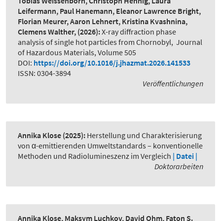
Tobias Weissenborn, Christoph Hennig, Laura
Leifermann, Paul Hanemann, Eleanor Lawrence Bright,
Florian Meurer, Aaron Lehnert, Kristina Kvashnina,
Clemens Walther,
(2026):
X-ray diffraction phase
analysis of single hot particles from Chornobyl
,
Journal
of Hazardous Materials, Volume 505
DOI:
https://doi.org/10.1016/j.jhazmat.2026.141533
ISSN: 0304-3894
Veröffentlichungen
Annika Klose
(2025):
Herstellung und Charakterisierung
von α-emittierenden Umweltstandards – konventionelle
Methoden und Radiolumineszenz im Vergleich
| Datei |
Doktorarbeiten
Annika Klose, Maksym Luchkov, David Ohm, Faton S.