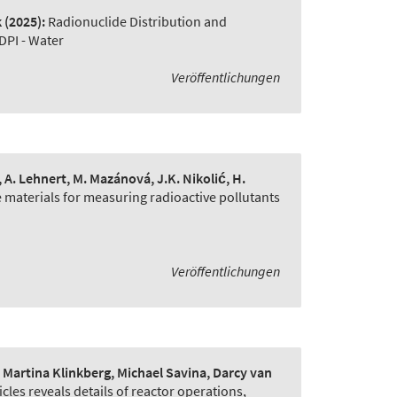
k
(2025):
Radionuclide Distribution and
DPI - Water
Veröffentlichungen
e, A. Lehnert, M. Mazánová, J.K. Nikolić, H.
 materials for measuring radioactive pollutants
Veröffentlichungen
artina Klinkberg, Michael Savina, Darcy van
cles reveals details of reactor operations
,