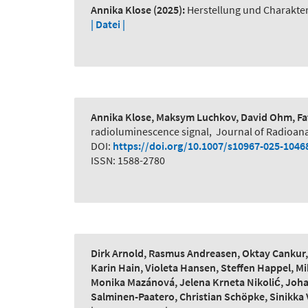
Annika Klose
(2025):
Herstellung und Charakte
| Datei |
Annika Klose, Maksym Luchkov, David Ohm, Fat
radioluminescence signal
,
Journal of Radioana
DOI:
https://doi.org/10.1007/s10967-025-1046
ISSN: 1588-2780
Dirk Arnold, Rasmus Andreasen, Oktay Cankur, L
Karin Hain, Violeta Hansen, Steffen Happel, Mi
Monika Mazánová, Jelena Krneta Nikolić, Johan
Salminen-Paatero, Christian Schöpke, Sinikka 