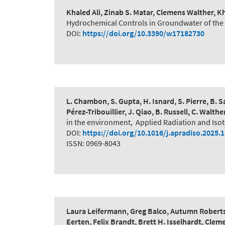
Khaled Ali, Zinab S. Matar, Clemens Walther,
Hydrochemical Controls in Groundwater of the N
DOI:
https://doi.org/10.3390/w17182730
L. Chambon, S. Gupta, H. Isnard, S. Pierre, B. Sa
Pérez-Tribouillier, J. Qiao, B. Russell, C. Walthe
in the environment
,
Applied Radiation and Iso
DOI:
https://doi.org/10.1016/j.apradiso.2025.
ISSN: 0969-8043
Laura Leifermann, Greg Balco, Autumn Roberts
Eerten, Felix Brandt, Brett H. Isselhardt, Cle