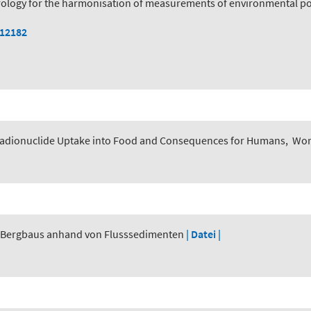
logy for the harmonisation of measurements of environmental pol
112182
adionuclide Uptake into Food and Consequences for Humans
,
Worl
r Bergbaus anhand von Flusssedimenten
| Datei |