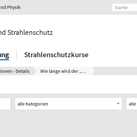
und Physik
und Strahlenschutz
ung
Strahlenschutzkurse
ionen - Details
Wie lange wird der „Atom- ausstieg“ wirklich dauern?