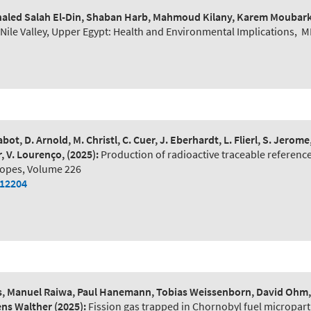
 Khaled Salah El-Din, Shaban Harb, Mahmoud Kilany, Karem Moubar
ile Valley, Upper Egypt: Health and Environmental Implications
,
M
bot, D. Arnold, M. Christl, C. Cuer, J. Eberhardt, L. Flierl, S. Jerom
r, V. Lourenço,
(2025):
Production of radioactive traceable reference
topes, Volume 226
112204
, Manuel Raiwa, Paul Hanemann, Tobias Weissenborn, David Ohm, M
mens Walther
(2025):
Fission gas trapped in Chornobyl fuel microparti