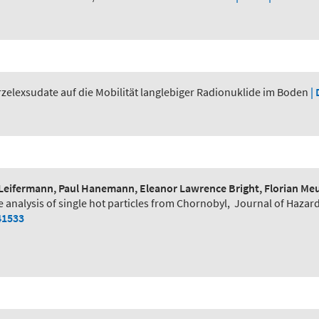
zelexsudate auf die Mobilität langlebiger Radionuklide im Boden
| 
Leifermann, Paul Hanemann, Eleanor Lawrence Bright, Florian Meur
e analysis of single hot particles from Chornobyl
,
Journal of Hazar
41533