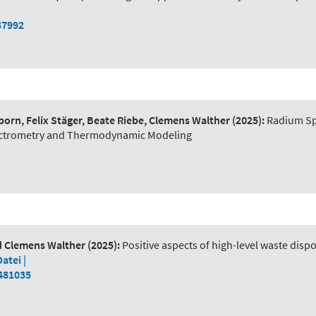
37992
orn, Felix Stäger, Beate Riebe, Clemens Walther
(2025):
Radium Spe
pectrometry and Thermodynamic Modeling
nd Clemens Walther
(2025):
Positive aspects of high-level waste disp
Datei |
2481035