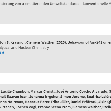
risierung von α-emittierenden Umweltstandards – konventionelle 
on S. Krasniqi, Clemens Walther
(2025):
Behaviour of Am-241 on en
lytical and Nuclear Chemistry
8-6
ucille Chambon, Marcus Christl, José Antonio Corcho Alvarado, Ste
hail-Razvan Ioan, Johanna Irrgeher, Simon Jerome, Béatrice Lalère
na Noireaux, Habacuc Perez-Tribouillier, Daniel Pröfrock, Jixin
Virtanen, Jochen Vogl, Pranav Seena Prem, Clemens Walther, Stella