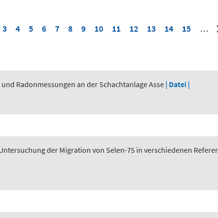
3
4
5
6
7
8
9
10
11
12
13
14
15
…
n und Radonmessungen an der Schachtanlage Asse
| Datei |
tersuchung der Migration von Selen-75 in verschiedenen Referen