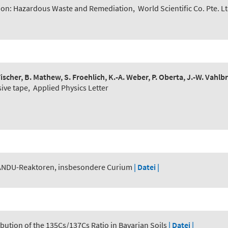
ion: Hazardous Waste and Remediation
,
World Scientific Co. Pte. L
. Fischer, B. Mathew, S. Froehlich, K.-A. Weber, P. Oberta, J.-W. Vahl
sive tape
,
Applied Physics Letter
ANDU-Reaktoren, insbesondere Curium
| Datei |
ribution of the 135Cs/137Cs Ratio in Bavarian Soils
| Datei |