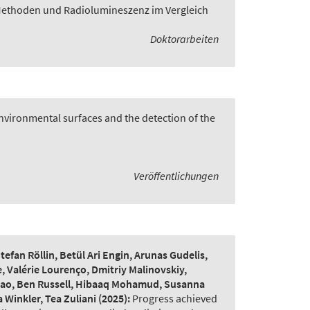
Methoden und Radiolumineszenz im Vergleich
Doktorarbeiten
vironmental surfaces and the detection of the
Veröffentlichungen
fan Röllin, Betül Ari Engin, Arunas Gudelis,
, Valérie Lourenço, Dmitriy Malinovskiy,
 Qiao, Ben Russell, Hibaaq Mohamud, Susanna
 Winkler, Tea Zuliani
(2025):
Progress achieved