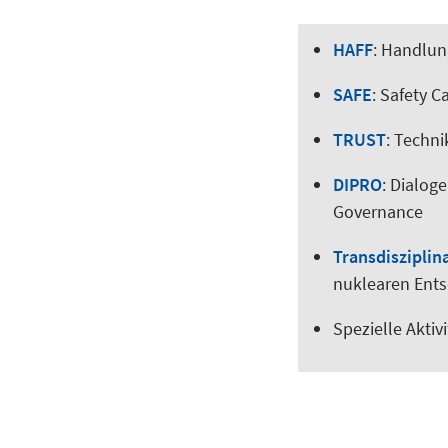
HAFF
: Handlung
SAFE
: Safety C
TRUST
: Techni
DIPRO
: Dialog
Governance
Transdisziplin
nuklearen Ents
Spezielle Aktiv