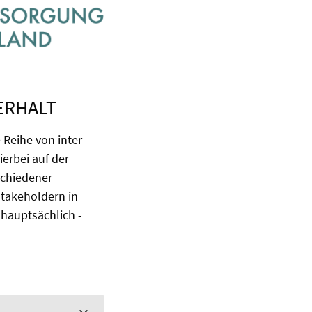
ERHALT
Reihe von inter-
erbei auf der
schiedener
Stakeholdern in
hauptsächlich -