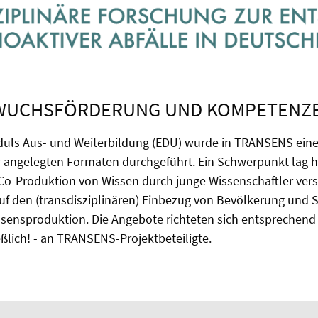
UCHSFÖRDERUNG UND KOMPETENZ
ls Aus- und Weiterbildung (EDU) wurde in TRANSENS eine 
r angelegten Formaten durchgeführt. Ein Schwerpunkt lag hi
) Co-Produktion von Wissen durch junge Wissenschaftler ver
auf den (transdisziplinären) Einbezug von Bevölkerung und 
sensproduktion. Die Angebote richteten sich entsprechend 
eßlich! - an TRANSENS-Projektbeteiligte.