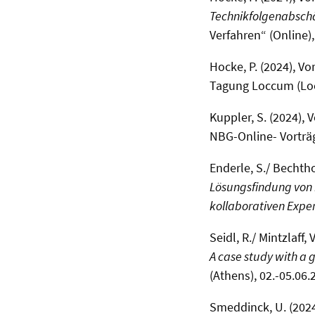
Technikfolgenabsch
Verfahren“ (Online)
Hocke, P. (2024), Vo
Tagung Loccum (Loc
Kuppler, S. (2024), 
NBG-Online- Vorträg
Enderle, S./ Bechtho
Lösungsfindung von 
kollaborativen Expe
Seidl, R./ Mintzlaff, 
A case study with a 
(Athens), 02.-05.06.
Smeddinck, U. (2024