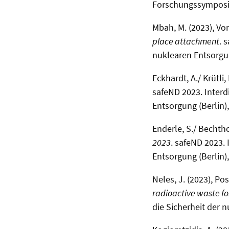
Forschungssymposium
Mbah, M. (2023), Vo
place attachment
. 
nuklearen Entsorgun
Eckhardt, A./ Krütli, 
safeND 2023. Interd
Entsorgung (Berlin)
Enderle, S./ Bechtho
2023
. safeND 2023.
Entsorgung (Berlin),
Neles, J. (2023), Po
radioactive waste for
die Sicherheit der 