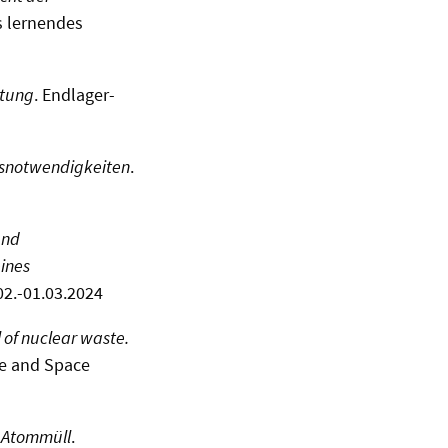
s lernendes
htung
. Endlager-
gsnotwendigkeiten
.
und
ines
02.-01.03.2024
 of nuclear waste.
me and Space
r Atommüll
.