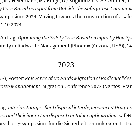
g, M./ Heiermann, M./ Kluge, D./ Kogiomtzidis, A./ Othmer, J. 
y Case Based on Input from Outside the Safety Case Communit
Symposium 2024: Moving towards the construction of a safe
11.10.2024
 Vortrag:
Optimizing the Safety Case Based on Input by Non-Spe
unity in Radwaste Management (Phoenix (Arizona, USA)), 14
2023
23), Poster:
Relevance of Upwards Migration of Radionuclides in
 Waste Management
. Migration Conference 2023 (Nantes, Fran
rag:
Interim storage - final disposal interdependences: Progres
s and their impact on disposal container optimization
. safeN
Forschungssymposium für die Sicherheit der nuklearen Entso