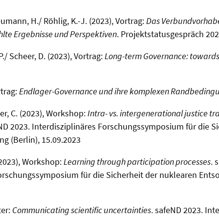
umann, H./ Röhlig, K.-J. (2023), Vortrag:
Das Verbundvorhab
lte Ergebnisse und Perspektiven
. Projektstatusgespräch 202
./ Scheer, D. (2023), Vortrag:
Long-term Governance: toward
3
rtrag:
Endlager-Governance und ihre komplexen Randbeding
er, C. (2023), Workshop:
Intra- vs. intergenerational justice tr
eND 2023. Interdisziplinäres Forschungssymposium für die Si
g (Berlin), 15.09.2023
. (2023), Workshop:
Learning through participation processes
. 
Forschungssymposium für die Sicherheit der nuklearen Entso
ter:
Communicating scientific uncertainties
. safeND 2023. Inte