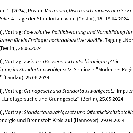
er, C. (2024), Poster:
Vertrauen, Risiko und Fairness bei der E
älle
. 4. Tage der Standortauswahl (Goslar), 18.-19.04.2024
), Vortrag:
Co-evolutive Politikberatung und Normbildung für
hren für ein Endlager hochradioaktiver Abfälle
. Tagung „No
Berlin), 28.06.2024
), Vortrag:
Zwischen Konsens und Entschleunigung? Die
iligung im Standortauswahlgesetz
. Seminars "Modernes Regi
 (Landau), 25.06.2024
), Vortrag:
Grundgesetz und Standortauswahlgesetz
. Impuls
 „Endlagersuche und Grundgesetz“ (Berlin), 25.05.2024
), Vortrag:
Standortauswahlgesetz und Öffentlichkeitsbeteil
nergie und Brennstoff-Kreislauf (Hannover), 29.04.2024