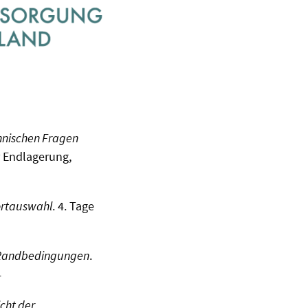
hnischen Fragen
r Endlagerung,
ortauswahl
. 4. Tage
 Randbedingungen
.
4
cht der