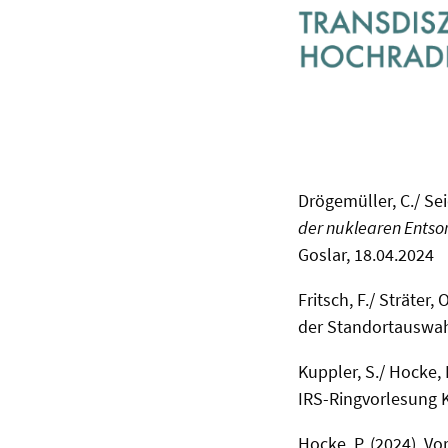
Drögemüller, C./ Seid
der nuklearen Ents
Goslar, 18.04.2024
Fritsch, F./ Sträter, 
der Standortauswahl
Kuppler, S./ Hocke, 
IRS-Ringvorlesung K
Hocke, P. (2024), Vo