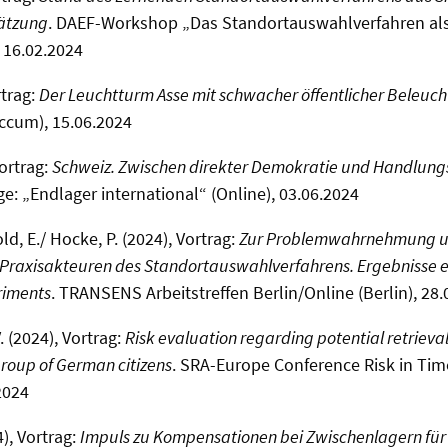
ätzung
. DAEF-Workshop „Das Standortauswahlverfahren al
, 16.02.2024
rtrag:
Der Leuchtturm Asse mit schwacher öffentlicher Beleuc
cum), 15.06.2024
Vortrag:
Schweiz. Zwischen direkter Demokratie und Handlun
e: „Endlager international“ (Online), 03.06.2024
ld, E./ Hocke, P. (2024), Vortrag:
Zur Problemwahrnehmung 
Praxisakteuren des Standortauswahlverfahrens. Ergebnisse e
riments
. TRANSENS Arbeitstreffen Berlin/Online (Berlin), 28.
V. (2024), Vortrag:
Risk evaluation regarding potential retrieval
group of German citizens
. SRA-Europe Conference Risk in Ti
2024
), Vortrag:
Impuls zu Kompensationen bei Zwischenlagern fü