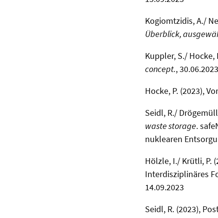
Kogiomtzidis, A./ Ne
Überblick, ausgewäh
Kuppler, S./ Hocke, P
concept.
, 30.06.202
Hocke, P. (2023), Vo
Seidl, R./ Drögemüll
waste storage
. saf
nuklearen Entsorgun
Hölzle, I./ Krütli, P
Interdisziplinäres 
14.09.2023
Seidl, R. (2023), Pos