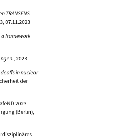
en TRANSENS.
3, 07.11.2023
s a framework
ungen.
, 2023
adeoffs in nuclear
cherheit der
safeND 2023.
rgung (Berlin),
rdisziplinäres