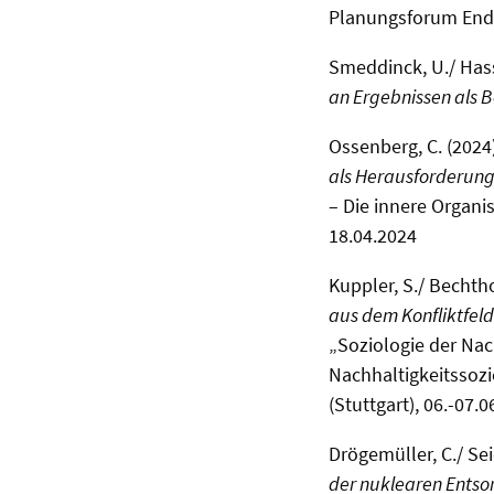
Planungsforum Endl
Smeddinck, U./ Hasse
an Ergebnissen als B
Ossenberg, C. (2024)
als Herausforderung
– Die innere Organi
18.04.2024
Kuppler, S./ Bechtho
aus dem Konfliktfel
„Soziologie der Na
Nachhaltigkeitssozi
(Stuttgart), 06.-07.
Drögemüller, C./ Seid
der nuklearen Ents