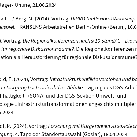
ager- Online, 21.06.2024
l, T./ Berg, M. (2024), Vortrag:
DIPRO-(Reflexions) Workshop F
eispiel
. TRANSENS Arbeitstreffen Berlin/Online (Berlin), 16.
, Vortrag:
Die Regionalkonferenzen nach § 10 StandAG – Die i
 für regionale Diskussionsräume?.
Die Regionalkonferenzen 
sation als Herausforderung für regionale Diskussionsräume? 
ld, E. (2024), Vortrag:
Infrastrukturkonflikte verstehen und b
d Entsorgung hochradioaktiver Abfälle
. Tagung des DGS-Arbei
chhaltigkeit“ (SONA) und der DGS-Sektion Umwelt- und
ologie „Infrastrukturtransformationen angesichts multipler
06.2024
l, R. (2024), Vortrag:
Forschung mit Bürger:innen zu soziotec
orgung
. 4. Tage der Standortauswahl (Goslar), 18.04.2024