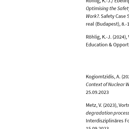
Röhlig, K.-J./ Ebelin
Optimising the Safet
Work?.
Safety Case 
real (Budapest), 8.-
Röhlig, K.-J. (2024),
Education & Opport
Kogiomtzidis, A. (20
Context of Nuclear
25.09.2023
Metz, V. (2023), Vort
degradation processe
Interdisziplinäres 
15.09.2023