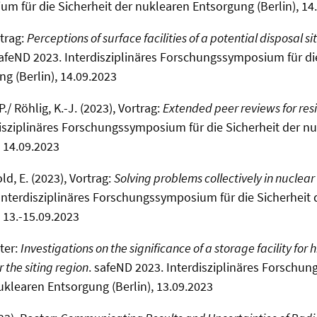
 für die Sicherheit der nuklearen Entsorgung (Berlin), 14
rtrag:
Perceptions of surface facilities of a potential disposal si
safeND 2023. Interdisziplinäres Forschungssymposium für di
g (Berlin), 14.09.2023
P./ Röhlig, K.-J. (2023), Vortrag:
Extended peer reviews for resi
isziplinäres Forschungssymposium für die Sicherheit der n
, 14.09.2023
ld, E. (2023), Vortrag:
Solving problems collectively in nucle
 Interdisziplinäres Forschungssymposium für die Sicherheit
 13.-15.09.2023
ster:
Investigations on the significance of a storage facility for 
 the siting region
. safeND 2023. Interdisziplinäres Forschu
nuklearen Entsorgung (Berlin), 13.09.2023