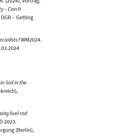
A. (2024), Vortrag:
y – Can It
 DGR – Getting
cialists?
WM2024.
.03.2024
 Soil in the
kreich),
sing fuel rod
D 2023.
rgung (Berlin),