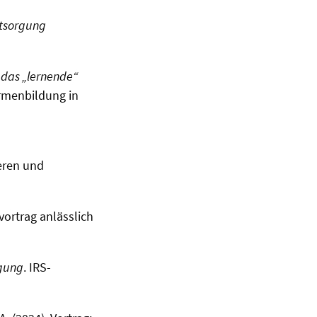
ntsorgung
 das „lernende“
rmenbildung in
eren und
vortrag anlässlich
igung
. IRS-