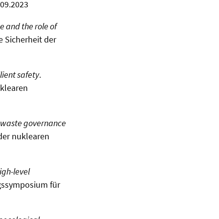
.09.2023
te and the role of
e Sicherheit der
lient safety
.
uklearen
ar waste governance
 der nuklearen
high-level
ngssymposium für