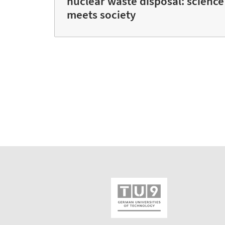
nuclear waste disposal: science
meets society