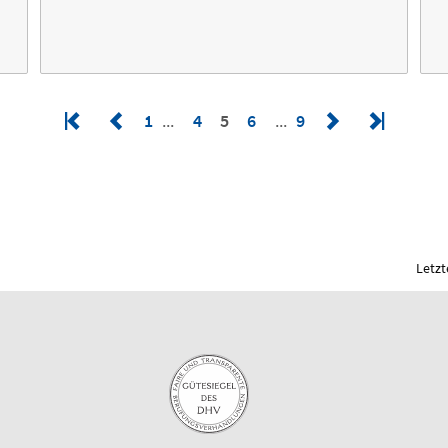
1
4
5
6
9
Letzt