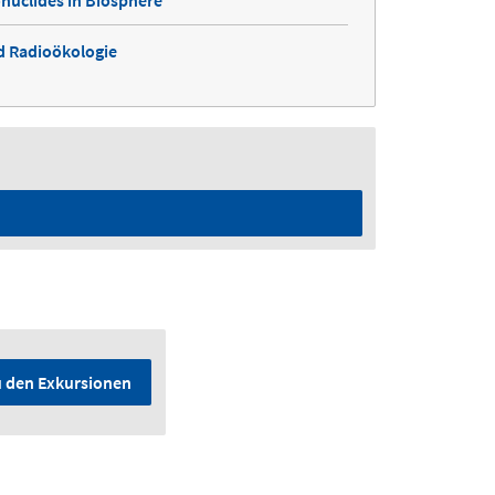
nuclides in Biosphere
d Radioökologie
u den Exkursionen